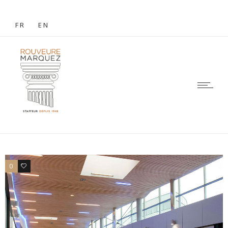
FR
EN
0
0