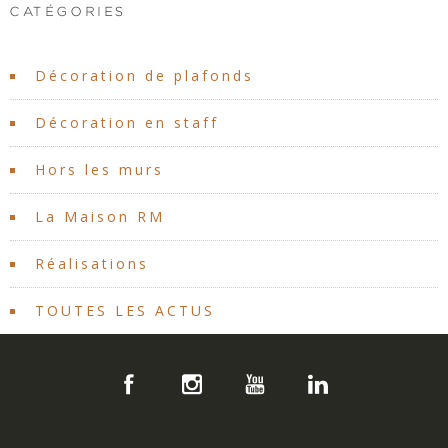
CATÉGORIES
Décoration de plafonds
Décoration en staff
Hors les murs
La Maison RM
Réalisations
TOUTES LES ACTUS