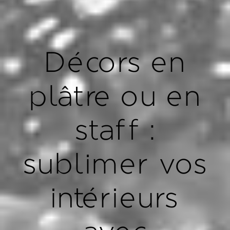
Décors en
plâtre ou en
staff :
sublimer vos
intérieurs