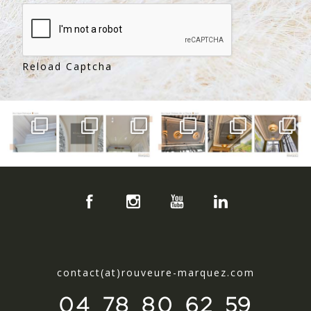
Reload Captcha
contact(at)rouveure-marquez.com
04 78 80 62 59