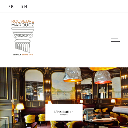
FR
EN
L'Institution
Lyon (69)