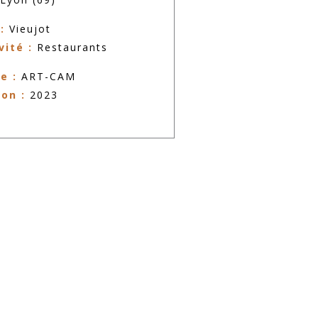
:
Vieujot
vité :
Restaurants
e :
ART-CAM
son :
2023