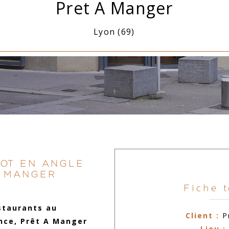
Pret A Manger
Lyon (69)
JOT EN ANGLE
A MANGER
Fiche 
staurants au
Client :
P
nce, Prêt A Manger
Lieu :