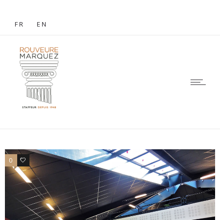
FR
EN
0
0